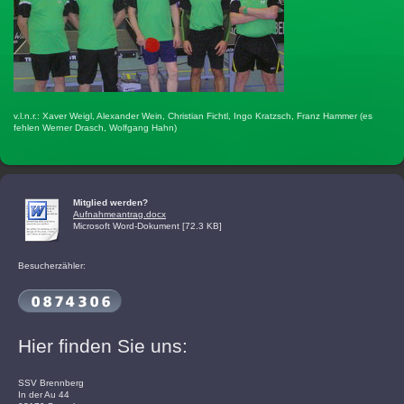
v.l.n.r.: Xaver Weigl, Alexander Wein, Christian Fichtl, Ingo Kratzsch, Franz Hammer (es
fehlen Werner Drasch, Wolfgang Hahn)
Mitglied werden?
Aufnahmeantrag.docx
Microsoft Word-Dokument [72.3 KB]
Besucherzähler:
Hier finden Sie uns:
SSV Brennberg
In der Au 44