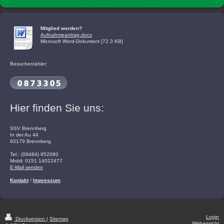
Mitglied werden?
Aufnahmeantrag.docx
Microsoft Word-Dokument [72.3 KB]
Besucherzähler:
Hier finden Sie uns:
SSV Brennberg
In der Au 44
93179 Brennberg
Tel.: (09484) 952080
Mobil: 0151 14022477
E-Mail senden
Kontakt
/
Impressum
Login
Druckversion
|
Sitemap
Webansicht