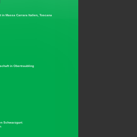
 in Massa Carrara Italien, Toscana
schaft in Obertraubling
en Schwarzgurt:
n