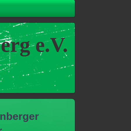
rg e.V.
nnberger
r