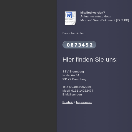
Mitglied werden?
Aufnahmeantrag.docx
Microsoft Word-Dokument [72.3 KB]
Besucherzähler:
Hier finden Sie uns:
SSV Brennberg
In der Au 44
93179 Brennberg
Tel.: (09484) 952080
Mobil: 0151 14022477
E-Mail senden
Kontakt
/
Impressum