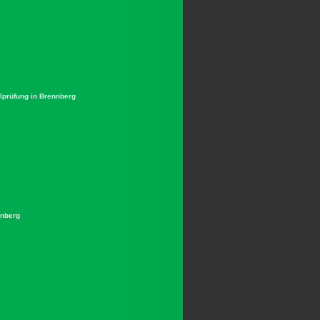
lprüfung in Brennberg
enberg