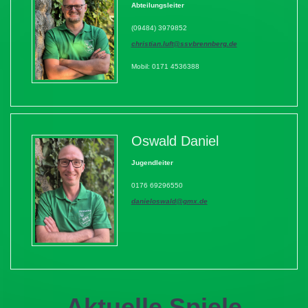
Abteilungsleiter
(09484) 3979852
christian.luft@ssvbrennberg.de
Mobil: 0171 4536388
Oswald Daniel
Jugendleiter
0176 69296550
danieloswald@gmx.de
Aktuelle Spiele